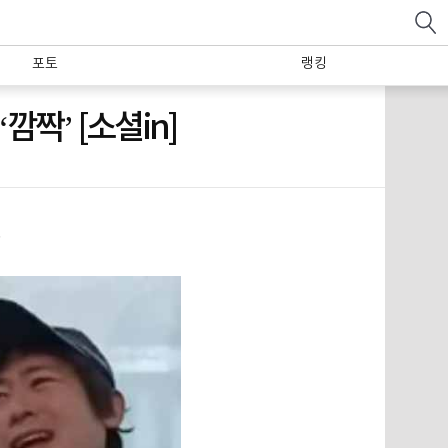
포토
랭킹
깜짝’ [소셜in]