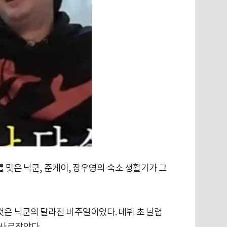
를 맞은 닉쿤, 준케이, 장우영의 숙소 생활기가 그
것은 닉쿤의 달라진 비주얼이었다. 데뷔 초 날렵