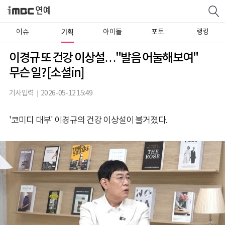
이슈
기획
아이돌
포토
랭킹
이경규 또 건강 이상설…"발음 어눌해보여"
무슨 일? [소셜in]
기사입력
2026-05-12 15:49
'코미디 대부' 이경규의 건강 이상설이 불거졌다.