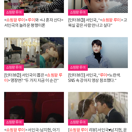
쇼핑왕 루이
쇼핑왕 루이
<
쇼핑왕
루이
>
루이
와 <나 혼자 산다>
[인터뷰③] 서인국, “<
쇼핑왕
루이
> 고
서인국의 놀라운 평행이론
복실 같은 사람 만나고 싶다”
쇼핑왕 루이
쇼핑왕 루이
[인터뷰②] 서인국이 뽑은 <
쇼핑왕
루
[인터뷰①] 서인국, “
루이
=노란색.
이
> 명장면? “두 가지 지금 이 순간”
SNS 속 강아지 영상 참조했다.”
쇼핑왕 루이
쇼핑왕 루이
<
쇼핑왕
루이
> 서인국-남지현, 아기
[
쇼핑왕
루이
리뷰] 서인국♥남지현, 운