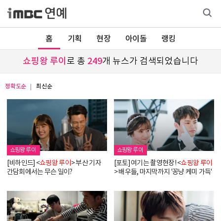
홈
기획
현장
아이돌
랭킹
쇼핑왕 루이
로 총
249
개 뉴스가 검색되었습니다
정확도순
최신순
쇼핑왕 루이
쇼핑왕 루이
[비하인드] <
쇼핑왕
루이
> 부산 기자
[포토] 여기는 촬영현장! <
쇼핑왕
루이
간담회에서는 무슨 일이?
> 배우들, 마지막까지 '꽁냥 케미 가득'