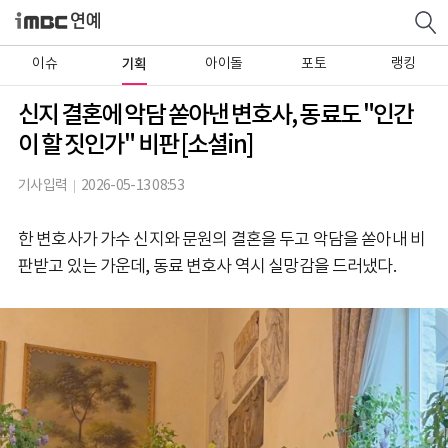
이슈
기획
아이돌
포토
랭킹
신지 결혼에 악담 쏟아낸 변호사, 동료도 "인간
이 할 짓인가" 비판 [소셜in]
기사입력
2026-05-13 08:53
한 변호사가 가수 신지와 문원의 결혼을 두고 악담을 쏟아내 비
판받고 있는 가운데, 동료 변호사 역시 실망감을 드러냈다.