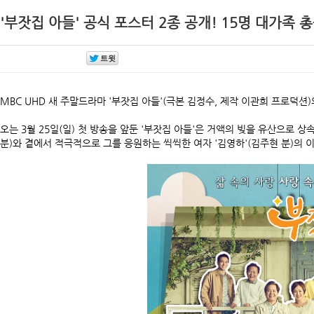
'부잣집 아들' 공식 포스터 2종 공개! 15명 대가족 
MBC UHD 새 주말드라마 '부잣집 아들'(극본 김정수, 제작 이관희 프로덕션
오는 3월 25일(일) 첫 방송을 앞둔 '부잣집 아들'은 거액의 빚을 유산으로 
분)와 곁에서 적극적으로 그를 응원하는 씩씩한 여자 '김영하'(김주현 분)의 