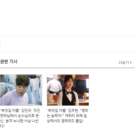
관련 기사
'부잣집 아들' 김민규, 직진
'부잣집 아들' 김주현, “영하
연하남에서 순수남으로 변
는 능력자!” 캐릭터 위해 일
신, 본격 누나팬 사냥 나선
상에서도 영하모드 돌입!
다!