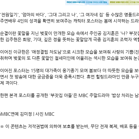
'전원일기', '엄마의 바다', '그대 그리고 나', '그 여자네 집' 등 수많은
주연배우 4인의 성격을 확연히 보여주는 캐릭터 포스터는 봄에 시작하는 드라
순결이란 꽃말을 지닌 벚꽃이 만개한 모습 속에서 주인공 김지훈은 '나? 부잣집
한 김주현은 희망, 기대, 깊은 정을 뜻하는 꽃말답게 극중 김지훈의 조력자 역
이어진 이규한은 '애정결핍 차도남'으로 시크한 모습을 보여줘 사랑의 기쁨(
취하며 벚꽃의 또 다른 꽃말인 절세미인에 어울리는 섹시한 모습을 보여줘 눈
이어진 포스터는 15명의 대가족이 옹기종기 모여 봄보다 더 따뜻한 모습을 보여
면서 첫 방송에 대한 궁금증을 더욱 증폭시켰다. 휴먼 힐링드라마인 만큼 누
제 격이다.
한편 본격 포스터를 공개한 '부잣집 아들'은 MBC 주말드라마 '밥상 차리는 남자
iMBC연예 김미정 | 사진 MBC
※ 이 콘텐츠는 저작권법에 의하여 보호를 받는바, 무단 전재 복제, 배포 등을