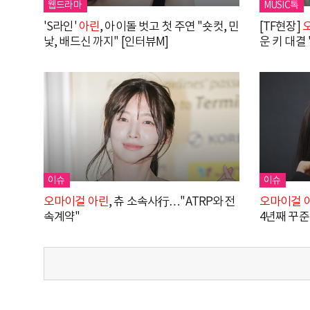
웹드라마
MUSIC톡
'S라인'
아린
, 아이돌 벗고 첫 주연 "숏컷, 민
[TF현장]
낯, 배드신 까지" [인터뷰M]
운 키 대결 
이슈
이슈
오마이걸
아린
, 츄 소속사行…"ATRP와 전
오마이걸
속계약"
4년째 꾸준