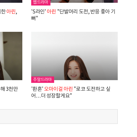
웹드라마
재회한
아린
,
'S라인'
아린
"단발머리 도전, 반응 좋아 기
뻐"
주말드라마
위해 3천만
'환혼'
오마이걸
아린
"로코 도전하고 싶
어…더 성장할게요"