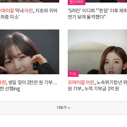
웹드라마
오마이걸
막내
아린
, 지호와 귀여
'S라인' 이다희 "'퀸덤' 이후 
'좌중 미소'
연기 보며 울컥했다"
이슈
아린
, 생일 맞아 2천만 원 기부…
오마이걸
아린
, 노숙위기청년 
한 선행ing
원 기부...누적 기부금 1억 원
더보기