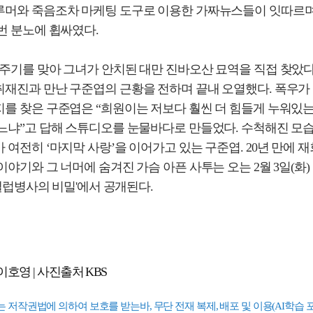
루머와 죽음조차 마케팅 도구로 이용한 가짜뉴스들이 잇따르
번 분노에 휩싸였다.
주기를 맞아 그녀가 안치된 대만 진바오산 묘역을 직접 찾았다
취재진과 만난 구준엽의 근황을 전하며 끝내 오열했다. 폭우가
를 찾은 구준엽은 “희원이는 저보다 훨씬 더 힘들게 누워있는
있느냐”고 답해 스튜디오를 눈물바다로 만들었다. 수척해진 모
 여전히 ‘마지막 사랑’을 이어가고 있는 구준엽. 20년 만에 
이야기와 그 너머에 숨겨진 가슴 아픈 사투는 오는 2월 3일(화) 밤
 '셀럽병사의 비밀'에서 공개된다.
이호영 | 사진출처 KBS
는 저작권법에 의하여 보호를 받는바, 무단 전재 복제, 배포 및 이용(AI학습 