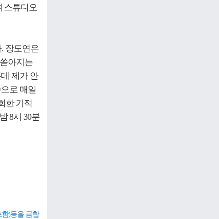
며 스튜디오
. 장도연은
 쏟아지는
데 제가 안
습으로 매일
재회한 기적
 8시 30분
포함)등을 금합