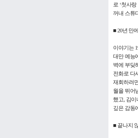
로 ‘첫사랑
꺼내 스튜
■ 20년 
이야기는 1
대만 예능
벽에 부딪혀
전화로 다
재회하려면 
월을 뛰어넘
했고, 김이
깊은 감동에
■ 끝나지 