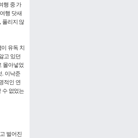
여행 중 가
 여행 닷새
 풀리지 않
이 유독 치
앓고 있던
로 몰아넣었
. 이낙준
명적인 연
할 수 없었는
싸고 벌어진