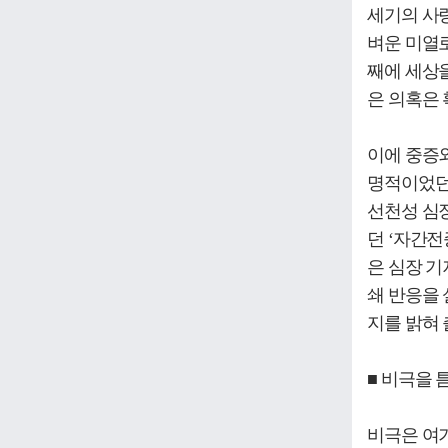
세기의 사랑
벼운 미열
째에 세상을
은 의혹은
이에 중증
명적이었던
선천성 심장
던 ‘자간전
은 심장 
쇄 반응을 
지를 밝혀
■ 비극을 
비극은 여