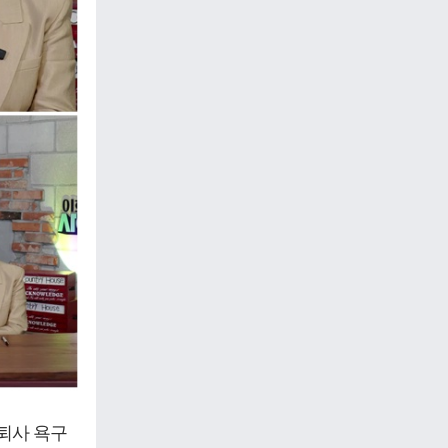
 퇴사 욕구