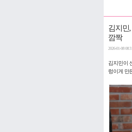
김지민,
깜짝
2026-01-08 08:3
김지민이 
렁이게 만