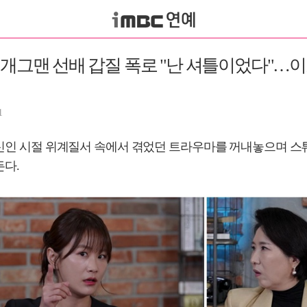
 개그맨 선배 갑질 폭로 "난 셔틀이었다"…
1
신인 시절 위계질서 속에서 겪었던 트라우마를 꺼내놓으며 스
든다.