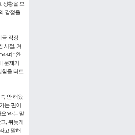
로 상황을 모
의 감정을
지금 직장
 시절, 겨
”라며 “완
배 문제가
일침을 터트
계속 안 해왔
어가는 편이
아요’라는 말
고, 뒤늦게
라고 말해