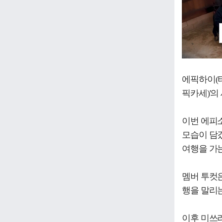
에픽하이(타
픽카세)'의
이번 에피소
모습이 담겼
여행을 가는
멤버 투컷은
행을 말리
이후 미쓰라