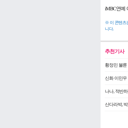
iMBC연예
※ 이 콘텐츠
니다.
추천기사
황정민 불륜 
신화 이민우 
나나, 적반하
산다라박, 박