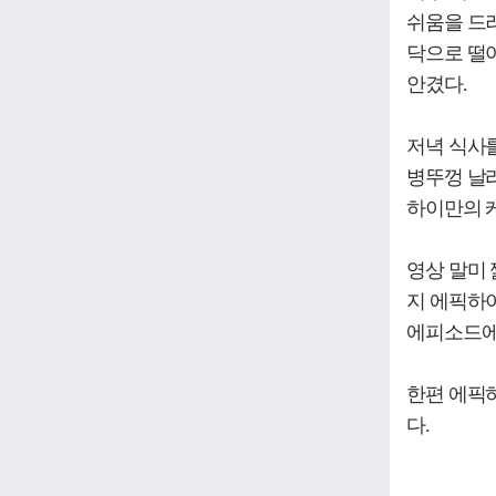
쉬움을 드
닥으로 떨
안겼다.
저녁 식사를
병뚜껑 날리
하이만의 
영상 말미 
지 에픽하
에피소드에
한편 에픽
다.