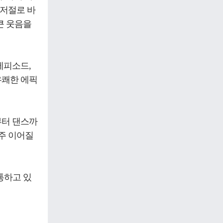
 저절로 바
큰 웃음을
에피소드,
유쾌한 에픽
부터 댄스까
주 이어질
통하고 있