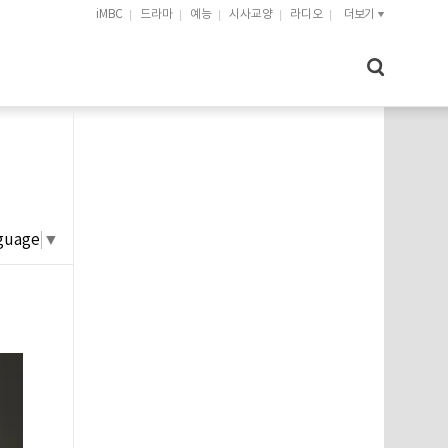
iMBC
드라마
예능
시사교양
라디오
더보기
guage
▼