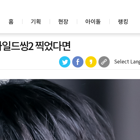
홈
기획
현장
아이돌
랭킹
 와일드씽2 찍었다면
Select Lan