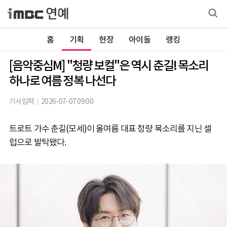
홈
기획
현장
아이돌
랭킹
[음악중심M] "청량 보컬"은 역시 춘길! 목소리
하나로 여름 정복 나선다
기사입력
2026-07-07 09:00
트로트 가수 춘길(모세)이 올여름 대표 청량 목소리를 지닌 셀
럽으로 발탁됐다.