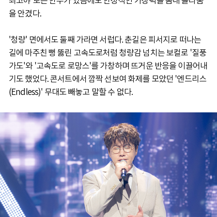
최고야'로는 안무가 있음에도 안정적인 가창력을 뽐내 놀라움
을 안겼다.
'청량' 면에서도 둘째 가라면 서럽다. 춘길은 피서지로 떠나는
길에 마주친 뻥 뚫린 고속도로처럼 청량감 넘치는 보컬로 '질풍
가도'와 '고속도로 로망스'를 가창하며 뜨거운 반응을 이끌어내
기도 했었다. 콘서트에서 깜짝 선보여 화제를 모았던 '엔드리스
(Endless)' 무대도 빼놓고 말할 수 없다.