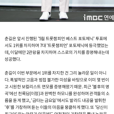
춘길은 앞서 진행된 '5월 트롯챔피언 베스트 포토제닉' 투표에
서도 1위를 차지하며 7대 '트롯챔피언' 포토제닉에 등극했었는
데, 이달에만 2관왕을 차지하며 스스로의 가치를 증명해내는데
성공했다.
춘길이 이번 부문에서 1위를 차지한 건 그리 놀라운 일이 아니
다. 폭발적인 고음과 범접 불가한 미성을 바탕으로 이미 몇 번이
고 시원한 보컬리스트 면모를 증명해왔기 때문. 최근 '불후의 명
곡'에선 천록담(이정)과 완벽한 하모니를 완성하며 관객들의 소
름을 돋게 했고, '금타는 금요일'에서도 발라드 내공을 발휘한
'후'를 가창하며 듣는 이들의 마음을 뭉클하게 했다. 또 '당신이