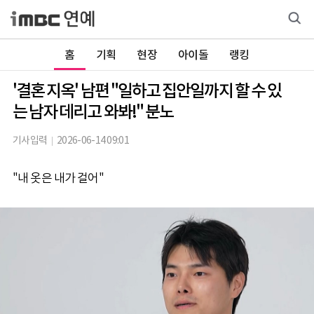
홈
기획
현장
아이돌
랭킹
'결혼 지옥' 남편 "일하고 집안일까지 할 수 있
는 남자 데리고 와봐!" 분노
기사입력
2026-06-14 09:01
"내 옷은 내가 걸어"