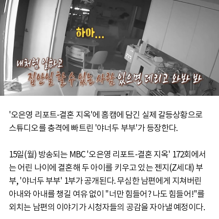
'오은영 리포트-결혼 지옥'에 홈캠에 담긴 실제 갈등상황으로
스튜디오를 충격에 빠트린 '야너두 부부'가 등장한다.
15일(월) 방송되는 MBC '오은영 리포트-결혼 지옥' 172회에서
는 어린 나이에 결혼해 두 아이를 키우고 있는 젠지(Z세대) 부
부, '야너두 부부' 1부가 공개된다. 무심한 남편에게 지쳐버린
아내와 아내를 챙길 여유 없이 "너만 힘들어? 나도 힘들어!"를
외치는 남편의 이야기가 시청자들의 공감을 자아낼 예정이다.