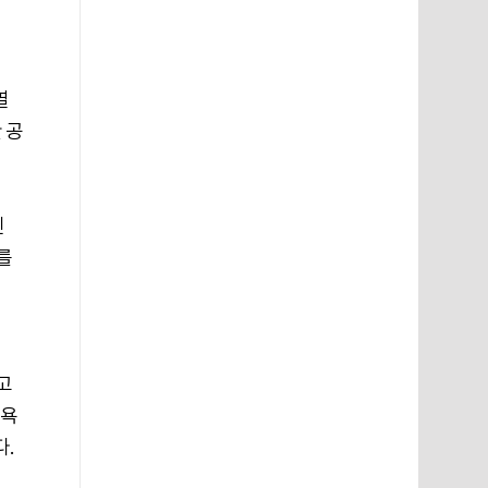
열
 공
된
를
고
부욕
다.