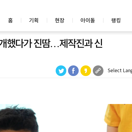
홈
기획
현장
아이돌
랭킹
집 공개했다가 진땀…제작진과 신
Select Lan