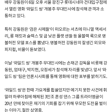
배우 강동원이 6일 오후 서울 광진구 롯데시네마 건대입구점에
서 열린 영화 ‘와일드 씽’ 개봉주 무대인사에 참석해 관객과 소
통하고 있다.
특히 강동원은 ‘검은 사제들’이 떠오르는 셔츠에 미니멀 액세서
리, 롱 재킷과 슬렉스 및 굽 낮은 플랫 샌들 등 올블랙 룩으로 명
불허전 모델 포스를 뽐냈다. 명불허전 강동원의 잘생긴 외모와
피지컬, 비율이 돋보였다.
이날 ‘와일드 씽’ 개봉주 무대인사에는 손재곤 감독을 비롯해 강
동원, 엄태구, 박지현, 오정세가 참석해 자리를 빛냈다. 앞서 ‘와
일드 씽’ 팀은 언론시사회를 통해 영화에 대한 포부를 밝히기도.
‘와일드 씽’은 한때 가요계를 휩쓸었지만 예기치 못한 사건에 휘
말려 하루아침에 해체된 3인조 혼성 댄스 그룹 트라이앵글이
20년 만에 찾아온 재기의 기회를 잡기 위해 무모한 도전을 벌이
는 이야기. 절찬 상영중.