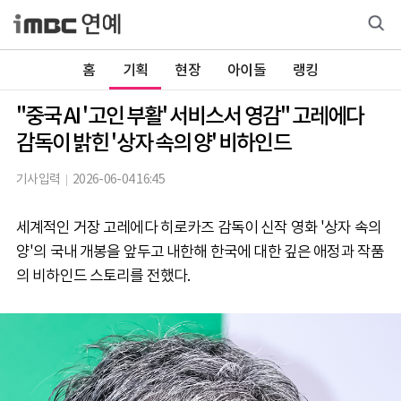
홈
기획
현장
아이돌
랭킹
"중국 AI '고인 부활' 서비스서 영감" 고레에다
감독이 밝힌 '상자 속의 양' 비하인드
기사입력
2026-06-04 16:45
세계적인 거장 고레에다 히로카즈 감독이 신작 영화 '상자 속의
양'의 국내 개봉을 앞두고 내한해 한국에 대한 깊은 애정과 작품
의 비하인드 스토리를 전했다.