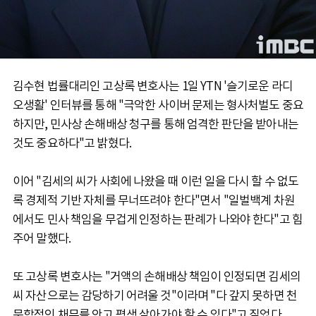
김수현 법률대리인 고상록 변호사는 1일 YTN '슬기로운 라디
오생활' 인터뷰를 통해 "극악한 사이버 문제는 형사처벌도 중요
하지만, 민사상 손해배상 청구를 통해 엄격한 판단을 받아내는
것도 중요하다"고 밝혔다.
이어 "김세의 씨가 사회에 나왔을 때 이런 일을 다시 할 수 없도
록 경제적 기반 자체를 무너뜨려야 한다"면서 "일벌백계 차원
에서도 민사 책임을 무겁게 인정하는 판례가 나와야 한다"고 힘
주어 말했다.
또 고상록 변호사는 "거액의 손해배상 책임이 인정되면 김세의
씨 자산으로는 감당하기 어려울 것"이라며 "다 갚지 못하면 천
문학적인 채무를 안고 평생 살아가야 할 수 있다"고 짚었다.