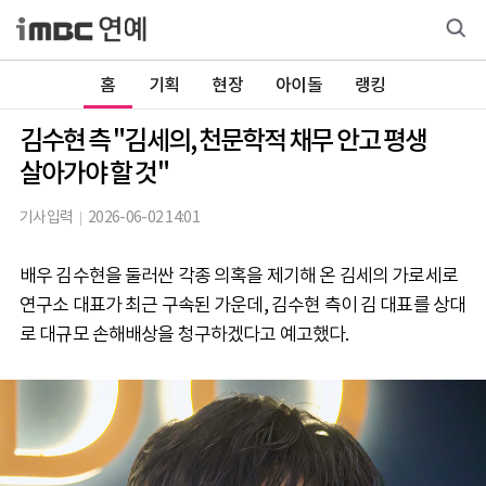
홈
기획
현장
아이돌
랭킹
김수현 측 "김세의, 천문학적 채무 안고 평생
살아가야 할 것"
기사입력
2026-06-02 14:01
배우 김수현을 둘러싼 각종 의혹을 제기해 온 김세의 가로세로
연구소 대표가 최근 구속된 가운데, 김수현 측이 김 대표를 상대
로 대규모 손해배상을 청구하겠다고 예고했다.