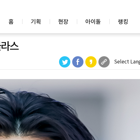
홈
기획
현장
아이돌
랭킹
클라스
Select Lan