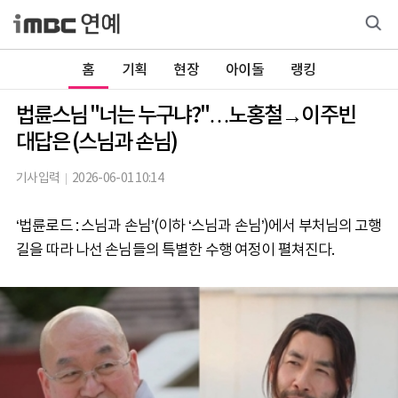
홈
기획
현장
아이돌
랭킹
법륜스님 "너는 누구냐?"…노홍철→이주빈
대답은 (스님과 손님)
기사입력
2026-06-01 10:14
‘법륜로드 : 스님과 손님’(이하 ‘스님과 손님’)에서 부처님의 고행
길을 따라 나선 손님들의 특별한 수행 여정이 펼쳐진다.