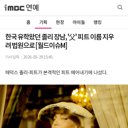
홈
기획
현장
아이돌
랭킹
한국 유학왔던 졸리 장남, '父' 피트 이름 지우
려 법원으로 [월드이슈M]
기사입력
2026-05-29 15:45
매덕스 졸리-피트가 본격적인 피트 떼어내기에 나섰다.