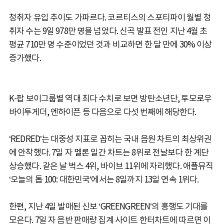
청취자 유입 추이도 가파르다. 코르티스의 스포티파이 월별 청
취자 수는 9일 978만 명을 넘었다. 신곡 발표 전인 지난 4월 초
평균 710만 명 수준이었던 것과 비교하면 한 달 만에 30% 이상
증가했다.
K-팝 보이그룹별 역대 최다 수치로 보면 방탄소년단, 투모로우
바이투게더, 엔하이픈 등 다음으로 다섯 번째에 해당한다.
‘REDRED’는 대중성 지표로 꼽히는 국내 음원 차트의 최상위권
에 안착했다. 7일 자 멜론 일간 차트는 8위로 전날보다 한 계단
상승했다. 같은 날 벅스 4위, 바이브 11위에 자리했다. 애플뮤직
‘오늘의 톱 100: 대한민국’에서는 8일까지 13일 연속 1위다.
한편, 지난 4일 발매된 신보 ‘GREENGREEN’의 흥행도 기대를
모은다. 7일 자 음반 판매량 집계 사이트 한터차트에 따르면 이