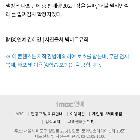
앨범은 나흘 만에 총 판매량 202만 장을 돌파, ‘더블 밀리언셀
러’를 일찌감치 확정지었다.
iMBC연예 김혜영 | 사진출처 빅히트뮤직
※ 이 콘텐츠는 저작권법에 의하여 보호를 받는바, 무단 전재
복제, 배포 및 이용(AI학습 포함)등을 금합니다.
개인정보처리방침
iMBC
웹광고 및 제휴안내
이용약관
법적고지
고객센터(HELP)
주소: 서울시 마포구 성암로 255(상암동, 문화방송미디어센터 10층)
대표전화 및 사진구매 문의: 02-2105-1100