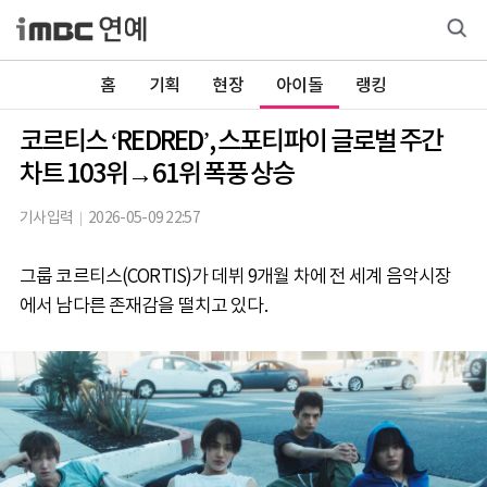
홈
기획
현장
아이돌
랭킹
코르티스 ‘REDRED’, 스포티파이 글로벌 주간
차트 103위→61위 폭풍 상승
기사입력
2026-05-09 22:57
그룹 코르티스(CORTIS)가 데뷔 9개월 차에 전 세계 음악시장
에서 남다른 존재감을 떨치고 있다.