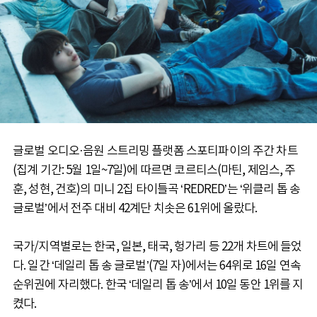
글로벌 오디오·음원 스트리밍 플랫폼 스포티파이의 주간 차트
(집계 기간: 5월 1일~7일)에 따르면 코르티스(마틴, 제임스, 주
훈, 성현, 건호)의 미니 2집 타이틀곡 ‘REDRED’는 ‘위클리 톱 송
글로벌’에서 전주 대비 42계단 치솟은 61위에 올랐다.
국가/지역별로는 한국, 일본, 태국, 헝가리 등 22개 차트에 들었
다. 일간 ‘데일리 톱 송 글로벌’(7일 자)에서는 64위로 16일 연속
순위권에 자리했다. 한국 ‘데일리 톱 송’에서 10일 동안 1위를 지
켰다.