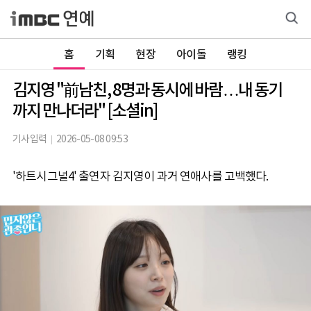
홈
기획
현장
아이돌
랭킹
김지영 "前남친, 8명과 동시에 바람…내 동기
까지 만나더라" [소셜in]
기사입력
2026-05-08 09:53
'하트시그널4' 출연자 김지영이 과거 연애사를 고백했다.