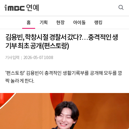
홈
기획
현장
아이돌
랭킹
김용빈, 학창시절 경찰서 갔다?…충격적인 생
기부 최초 공개(편스토랑)
기사입력
2026-05-07 10:08
'편스토랑' 김용빈이 충격적인 생활기록부를 공개해 모두를 깜
짝 놀라게 한다.