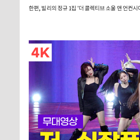
한편, 빌리의 정규 1집 '더 콜렉티브 소울 앤 언컨시