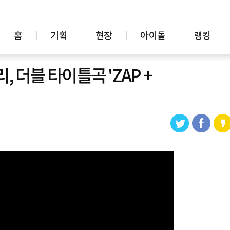
홈
기획
현장
아이돌
랭킹
리, 더블 타이틀곡 'ZAP +