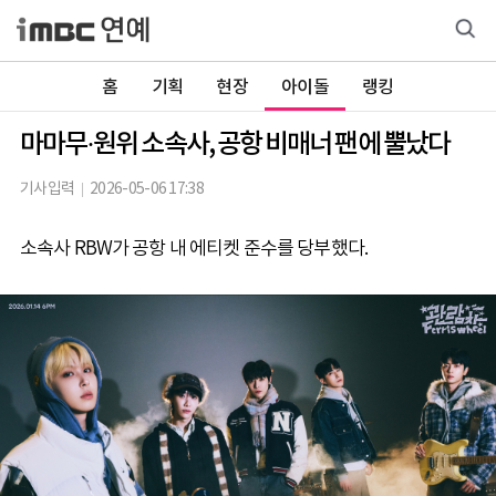
홈
기획
현장
아이돌
랭킹
마마무·원위 소속사, 공항 비매너 팬에 뿔났다
기사입력
2026-05-06 17:38
소속사 RBW가 공항 내 에티켓 준수를 당부했다.