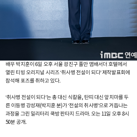
배우 박지훈이 6일 오후 서울 광진구 풀만 앰배서더 호텔에서
열린 티빙 오리지널 시리즈 ‘취사병 전설이 되다’ 제작발표회에
참석해 포즈를 취하고 있다.
‘취사병 전설이 되다’는 총 대신 식칼을, 탄띠 대신 앞치마를 두
른 이등병 강성재(박지훈 분)가 ‘전설의 취사병’으로 거듭나는
과정을 그린 밀리터리 쿡방 판타지 드라마. 오는 11일 오후 8시
50분 공개.