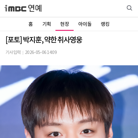
홈
기획
현장
아이돌
랭킹
[포토] 박지훈, 약한 취사영웅
기사입력
2026-05-06 14:09