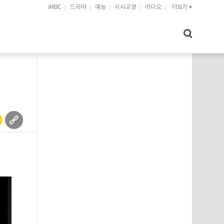
iMBC
드라마
예능
시사교양
라디오
더보기