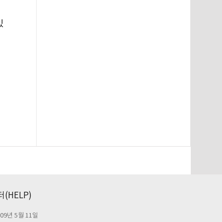
있
(HELP)
09년 5월 11일