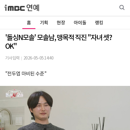
홈
기획
현장
아이돌
랭킹
'돌싱N모솔' 모솔남, 맹목적 직진 "자녀 셋?
OK"
기사입력
2026-05-05 14:40
"전두엽 마비된 수준"