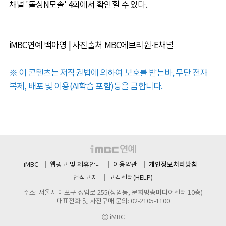
채널 '돌싱N모솔' 4회에서 확인할 수 있다.
iMBC연예 백아영 | 사진출처 MBC에브리원·E채널
※ 이 콘텐츠는 저작권법에 의하여 보호를 받는바, 무단 전재
복제, 배포 및 이용(AI학습 포함)등을 금합니다.
개인정보처리방침
iMBC
웹광고 및 제휴안내
이용약관
법적고지
고객센터(HELP)
주소: 서울시 마포구 성암로 255(상암동, 문화방송미디어센터 10층)
대표전화 및 사진구매 문의: 02-2105-1100
ⓒ iMBC