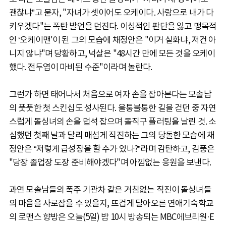
괜찮냐”고 묻자, "자녀가 셋이어도 오케이다. 사랑으로 내가 다
키우겠다"는 폭탄 발언을 던진다. 이성적인 판단을 잃고 맹목적
인 ‘오케이맨'이 된 그의 모습에 채정안은 "이거 실화냐, 저건 아
니지 않냐"며 당황하고, 넉살은 "48시간 만에 모든 것을 오케이
했다. 전두엽이 마비된 수준"이라며 놀란다.
그런가 하면 태어나서 처음으로 여자 손을 잡아본다는 모솔남
의 풋풋한 첫 스킨십도 성사된다. 울퉁불퉁한 길을 걷던 중 자연
스럽게 돌싱녀의 손을 덥석 잡으며 돌직구 플러팅을 날린 것. 소
심했던 첫째 날과 달리 매섭게 직진하는 그의 당돌한 모습에 채
정안은 “저렇게 급성장을 할 수가 있나?”라며 감탄하고, 김풍은
"당장 졸업장 도장 준비해야겠다"며 아낌없는 응원을 보낸다.
과연 모솔남들의 폭주 기관차 같은 거침없는 직진이 돌싱녀들
의 마음을 사로잡을 수 있을지, 뜨겁게 달아오른 연애기숙학교
의 로맨스 향방은 오늘(5일) 밤 10시 방송되는 MBC에브리원·E