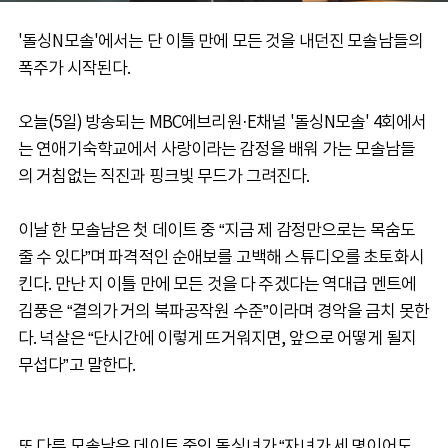
'돌싱N모솔'에서는 단 이틀 만에 모든 것을 내던진 모솔남들의
폭주가 시작된다.
오늘(5일) 방송되는 MBC에브리원·E채널 '돌싱N모솔' 4회에서
는 연애기숙학교에서 사랑이라는 감정을 배워 가는 모솔남들
의 거침없는 직진과 핑크빛 무드가 그려진다.
이날 한 모솔남은 첫 데이트 중 “지금 제 감정만으로는 목숨도
줄 수 있다”며 파격적인 순애보를 고백해 스튜디오를 초토화시
킨다. 만난 지 이틀 만에 모든 것을 다 주겠다는 역대급 멘트에
김풍은 “결의가 거의 북파공작원 수준”이라며 경악을 금치 못한
다. 넉살은 “단시간에 이렇게 뜨거워지면, 앞으로 어떻게 될지
무섭다”고 말한다.
또 다른 모솔남은 데이트 중인 돌싱녀가 “자녀가 세 명이어도