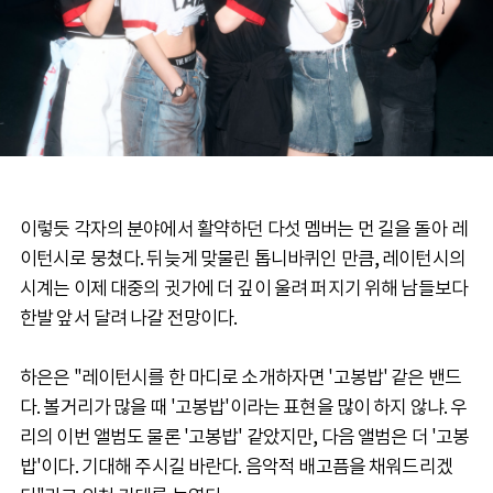
이렇듯 각자의 분야에서 활약하던 다섯 멤버는 먼 길을 돌아 레
이턴시로 뭉쳤다. 뒤늦게 맞물린 톱니바퀴인 만큼, 레이턴시의
시계는 이제 대중의 귓가에 더 깊이 울려 퍼지기 위해 남들보다
한발 앞서 달려 나갈 전망이다.
하은은 "레이턴시를 한 마디로 소개하자면 '고봉밥' 같은 밴드
다. 볼거리가 많을 때 '고봉밥'이라는 표현을 많이 하지 않냐. 우
리의 이번 앨범도 물론 '고봉밥' 같았지만, 다음 앨범은 더 '고봉
밥'이다. 기대해 주시길 바란다. 음악적 배고픔을 채워드리겠