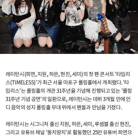
레이턴시(희연, 지원, 하은, 현진, 세미)의 첫 팬 콘서트 '타임리
스(TIMELESS)'가 최근 서울 마포구 롤링홀에서 개최됐다. '타
임리스'는 롤링홀의 개관 31주년을 기념해 진행되고 있는 '롤링
31주년 기념 공연'의 일환으로, 레이턴시는 데뷔 3개월 만에 인
디 음악의 성지 롤링홀 무대 위에서 팬들과 만남을 가졌다.
레이턴시는 시그니처 출신 지원, 하은, 세미, 루셈블 출신 현진,
그리고 유튜브 채널 '뚱치땅치'로 활동했던 25만 유튜버 희연으