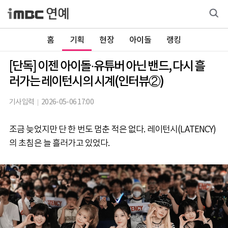
홈
기획
현장
아이돌
랭킹
[단독] 이젠 아이돌·유튜버 아닌 밴드, 다시 흘
러가는 레이턴시의 시계(인터뷰②)
기사입력
2026-05-06 17:00
조금 늦었지만 단 한 번도 멈춘 적은 없다. 레이턴시(LATENCY)
의 초침은 늘 흘러가고 있었다.