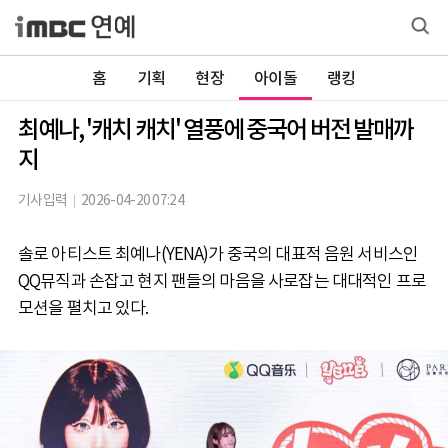
홈
기획
현장
아이돌
랭킹
최예나, '캐치 캐치' 열풍에 중국어 버전 발매까
지
기사입력
2026-04-20 07:24
솔로 아티스트 최예나(YENA)가 중국의 대표적 음원 서비스인
QQ뮤직과 손잡고 현지 팬들의 마음을 사로잡는 대대적인 프로
모션을 펼치고 있다.