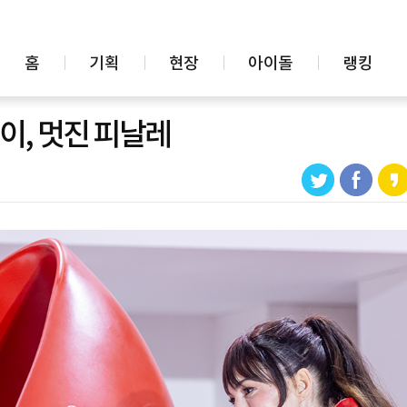
홈
기획
현장
아이돌
랭킹
이, 멋진 피날레