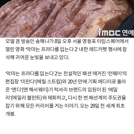
모델 겸 방송인 송해나가 8일 오후 서울 영등포 타임스퀘어에서
열린 영화 ‘악마는 프라다를 입는다 2’ 내한 레드카펫 행사에 참
석해 귀여운 눈빛을 보내고 있다.
‘악마는 프라다를 입는다 2’는 전설적인 패션 매거진 ‘런웨이’의
편집장 ‘미란다’(메릴 스트립)와 20년 만에 기획 에디터로 돌아
온 ‘앤디’(앤 해서웨이)가 럭셔리 브랜드의 임원이 된 ‘에밀
리’(에밀리 블런트)와 재회하고, 다시 한 번 패션계의 주도권을
잡기 위해 모든 커리어를 거는 이야기. 오는 29일 전 세계 최초
개봉.