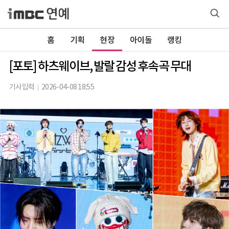
홈
기획
현장
아이돌
랭킹
[포토] 하츠웨이브, 발랄 감성 후속곡 무대
기사입력
2026-04-08 18:55