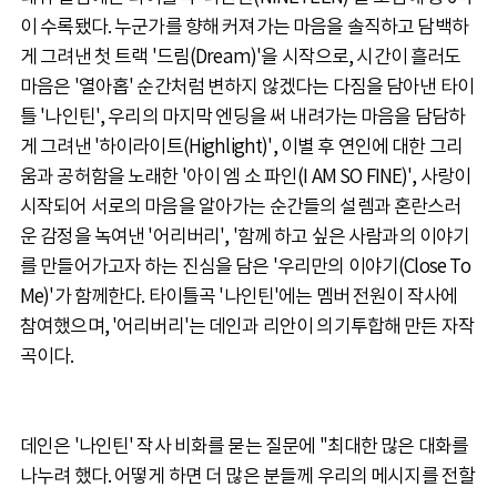
이 수록됐다. 누군가를 향해 커져가는 마음을 솔직하고 담백하
게 그려낸 첫 트랙 '드림(Dream)'을 시작으로, 시간이 흘러도
마음은 '열아홉' 순간처럼 변하지 않겠다는 다짐을 담아낸 타이
틀 '나인틴', 우리의 마지막 엔딩을 써 내려가는 마음을 담담하
게 그려낸 '하이라이트(Highlight)', 이별 후 연인에 대한 그리
움과 공허함을 노래한 '아이 엠 소 파인(I AM SO FINE)', 사랑이
시작되어 서로의 마음을 알아가는 순간들의 설렘과 혼란스러
운 감정을 녹여낸 '어리버리', '함께 하고 싶은 사람과의 이야기
를 만들어가고자 하는 진심을 담은 '우리만의 이야기(Close To
Me)'가 함께한다. 타이틀곡 '나인틴'에는 멤버 전원이 작사에
참여했으며, '어리버리'는 데인과 리안이 의기투합해 만든 자작
곡이다.
데인은 '나인틴' 작사 비화를 묻는 질문에 "최대한 많은 대화를
나누려 했다. 어떻게 하면 더 많은 분들께 우리의 메시지를 전할