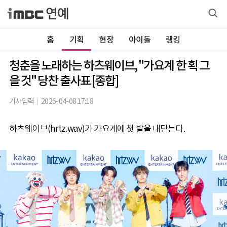
홈
기획
현장
아이돌
랭킹
청춘을 노래하는 하츠웨이브, "가요계 한 획 그
을 것" 당찬 출사표 [종합]
기사입력
2026-04-08 17:18
하츠웨이브(hrtz.wav)가 가요계에 첫 발을 내딛는다.