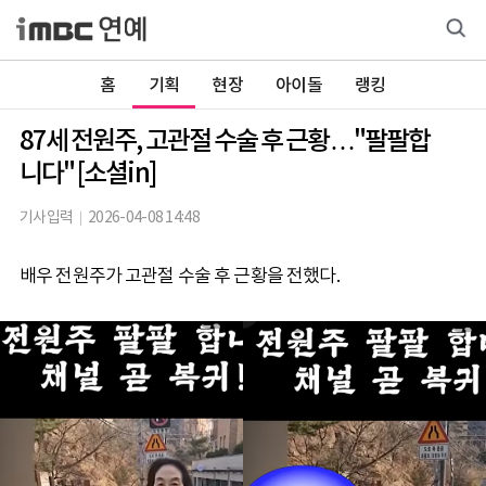
홈
기획
현장
아이돌
랭킹
87세 전원주, 고관절 수술 후 근황…"팔팔합
니다" [소셜in]
기사입력
2026-04-08 14:48
배우 전원주가 고관절 수술 후 근황을 전했다.