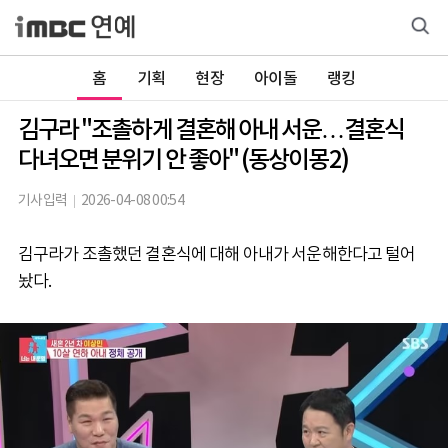
홈
기획
현장
아이돌
랭킹
김구라 "조촐하게 결혼해 아내 서운…결혼식
다녀오면 분위기 안 좋아" (동상이몽2)
기사입력
2026-04-08 00:54
김구라가 조촐했던 결혼식에 대해 아내가 서운해한다고 털어
놨다.