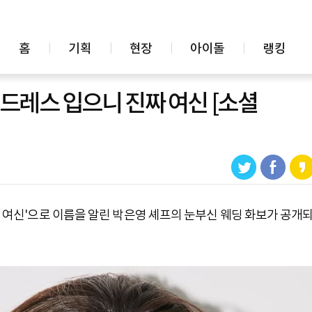
홈
기획
현장
아이돌
랭킹
딩드레스 입으니 진짜 여신 [소셜
중식 여신'으로 이름을 알린 박은영 셰프의 눈부신 웨딩 화보가 공개