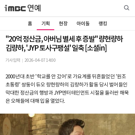
홈
기획
현장
아이돌
랭킹
"20억 정산금, 아버님 별세 후 증발" 량현량하
김량하, 'JYP 토사구팽설' 일축 [소셜in]
기사입력
2026-04-07 14:00
2000년대 초반 '학교를 안 갔어'로 가요계를 뒤흔들었던 '원조
초통령' 쌍둥이 듀오 량현량하의 김량하가 활동 당시 벌어들인
막대한 정산금의 행방과 JYP엔터테인먼트 시절을 둘러싼 해묵
은 오해들에 대해 입을 열었다.