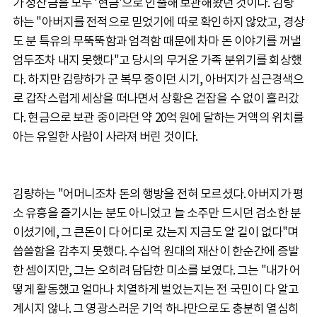
가 정산금을 모두 '현금'으로 인출해 보관해왔던 것이다. 김량
하는 "아버지를 전적으로 믿었기에 따로 확인하지 않았고, 경상
도 분 특유의 무뚝뚝함과 엄격함 때문에 차마 돈 이야기를 꺼낼
엄두조차 내지 못했다"고 당시의 무거운 가족 분위기를 회상했
다. 하지만 김량하가 군 복무 중이던 시기, 아버지가 심근경색으
로 갑작스럽게 세상을 떠나면서 상황은 걷잡을 수 없이 흘러갔
다. 현금으로 보관 중이라던 약 20억 원에 달하는 거액의 위치를
아는 유일한 사람이 사라져 버린 것이다.
김량하는 "어머니조차 돈의 행방을 전혀 모르셨다. 아버지가 평
소 유흥을 즐기시는 분도 아니었고 늘 소주만 드시던 검소한 분
이셨기에, 그 큰돈이 다 어디로 갔는지 지금도 알 길이 없다"며
씁쓸함을 감추지 못했다. 수십억 원대의 재산이 한순간에 증발
한 셈이지만, 그는 오히려 담담한 미소를 보였다. 그는 "내가 어
떻게 활동했고 얼마나 치열하게 벌었는지는 전 국민이 다 알고
계시지 않나. 그 영광스러운 기억 하나만으로도 충분히 열심히