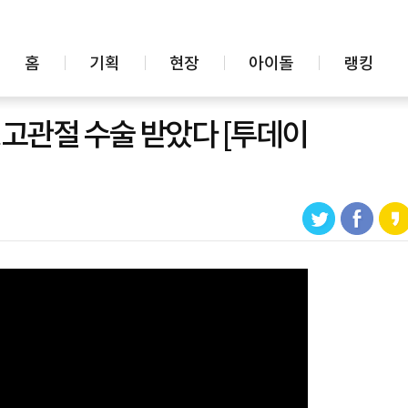
홈
기획
현장
아이돌
랭킹
'…고관절 수술 받았다 [투데이