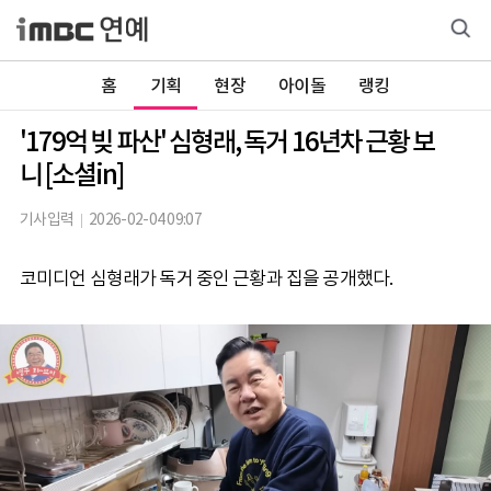
홈
기획
현장
아이돌
랭킹
'179억 빚 파산' 심형래, 독거 16년차 근황 보
니 [소셜in]
기사입력
2026-02-04 09:07
코미디언 심형래가 독거 중인 근황과 집을 공개했다.