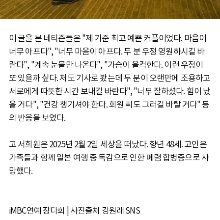
이 글을 본 네티즌들은 "제 기준 최고 예쁜 커플이었다. 마음이
너무 아프다", "너무 마음이 아프다. 두 분 우정 영원하시길 바
란다", "계속 눈물만 나온다", "가슴이 울컥한다. 이런 우정이
또 있을까 싶다. 저도 기사로 봤는데 두 분이 오랜만에 조용하고
서로에게 따뜻한 시간 보내길 바란다", "너무 잘하셨다. 힘이 났
을 거다", "건강 챙기셔야 한다. 희원 씨도 그러길 바랄 거다" 등
의 반응을 보였다.
고 서희원은 2025년 2월 2일 세상을 떠났다. 향년 48세. 고인은
가족들과 함께 일본 여행 중 독감으로 인한 폐렴 합병증으로 사
망했다.
iMBC연예 장다희 | 사진출처 강원래 SNS