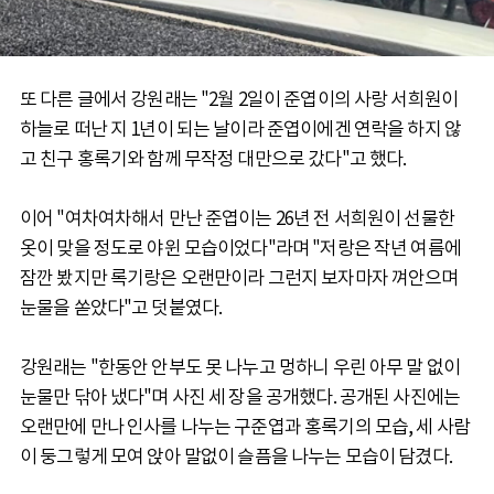
또 다른 글에서 강원래는 "2월 2일이 준엽이의 사랑 서희원이
하늘로 떠난 지 1년이 되는 날이라 준엽이에겐 연락을 하지 않
고 친구 홍록기와 함께 무작정 대만으로 갔다"고 했다.
이어 "여차여차해서 만난 준엽이는 26년 전 서희원이 선물한
옷이 맞을 정도로 야윈 모습이었다"라며 "저랑은 작년 여름에
잠깐 봤지만 록기랑은 오랜만이라 그런지 보자마자 껴안으며
눈물을 쏟았다"고 덧붙였다.
강원래는 "한동안 안부도 못 나누고 멍하니 우린 아무 말 없이
눈물만 닦아 냈다"며 사진 세 장을 공개했다. 공개된 사진에는
오랜만에 만나 인사를 나누는 구준엽과 홍록기의 모습, 세 사람
이 둥그렇게 모여 앉아 말없이 슬픔을 나누는 모습이 담겼다.