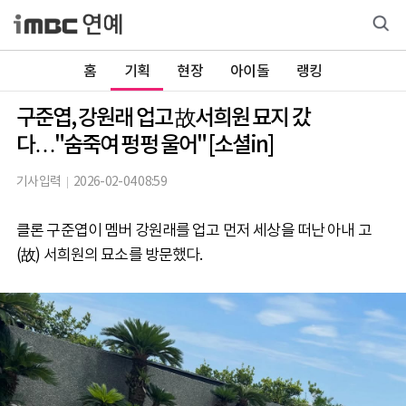
홈
기획
현장
아이돌
랭킹
구준엽, 강원래 업고 故서희원 묘지 갔
다…"숨죽여 펑펑 울어" [소셜in]
기사입력
2026-02-04 08:59
클론 구준엽이 멤버 강원래를 업고 먼저 세상을 떠난 아내 고
(故) 서희원의 묘소를 방문했다.