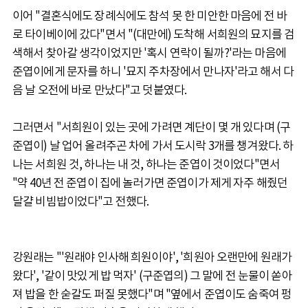
이어 "결혼식에도 장례식에도 참석 못 한 미안한 마음에 전 바
로 타이베이에 갔다"면서 "(대만에) 도착해 서희원의 묘지를 검
색해서 찾아갈 생각이었지만 '혹시 연락이 될까?'라는 마음에
준엽이에게 문자를 하니 '묘지 주차장에서 만나자'라고 해서 다
음 날 오전에 바로 만났다"고 덧붙였다.
그러면서 "서희원이 있는 곳에 가려면 계단이 몇 개 있다며 (구
준엽이) 날 업어 올려주곤 차에 가서 도시락 3개를 챙겨왔다. 하
나는 서희원 것, 하나는 내 것, 하나는 준엽이 것이었다"면서
"약 40년 전 준엽이 집에 놀러가면 준엽이가 제게 자주 해줬던
달걀 비빔밥이었다"고 전했다.
강원래는 "'원래야 인사해 희원이야', '희원아 오랜만에 원래가
왔다', '같이 맛있게 밥 먹자' (구준엽의) 그 말에 전 눈물이 쏟아
져 밥을 한 숟갈도 퍼질 못했다"며 "옆에서 준엽이도 숨죽여 펑