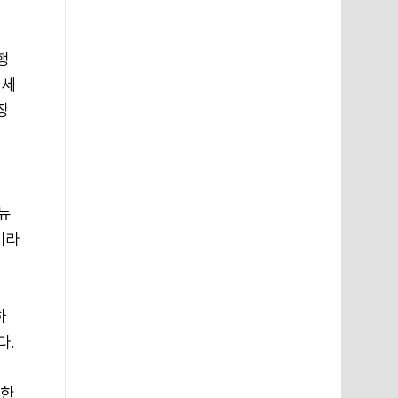
행
 세
장
뉴
이라
하
다.
구한