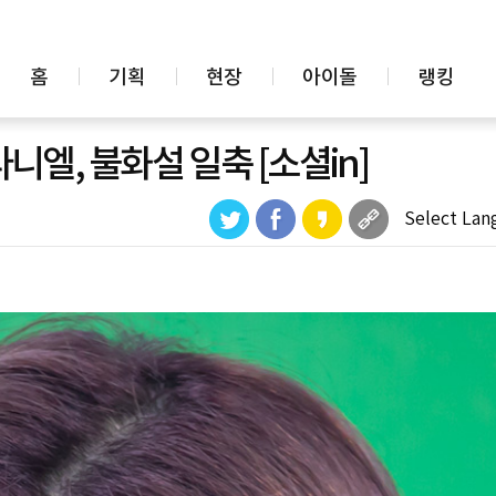
홈
기획
현장
아이돌
랭킹
니엘, 불화설 일축 [소셜in]
Select Lan