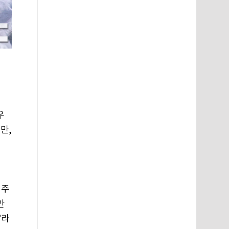
우
만,
어주
안
"라