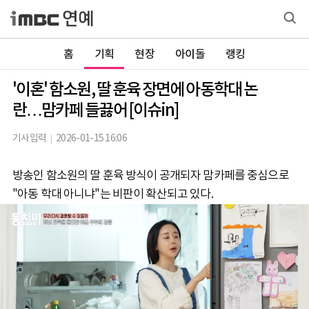
홈
기획
현장
아이돌
랭킹
'이혼' 함소원, 딸 훈육 장면에 아동학대 논
란…맘카페 들끓어 [이슈in]
기사입력
2026-01-15 16:06
방송인 함소원의 딸 훈육 방식이 공개되자 맘카페를 중심으로
"아동 학대 아니냐"는 비판이 확산되고 있다.