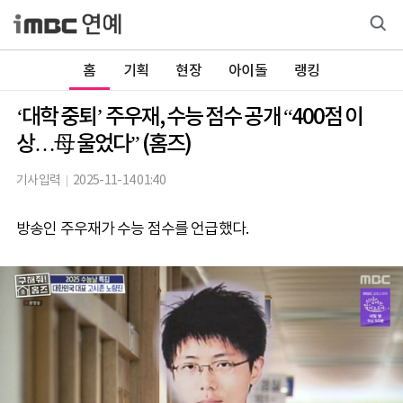
홈
기획
현장
아이돌
랭킹
‘대학 중퇴’ 주우재, 수능 점수 공개 “400점 이
상…母 울었다” (홈즈)
기사입력
2025-11-14 01:40
방송인 주우재가 수능 점수를 언급했다.