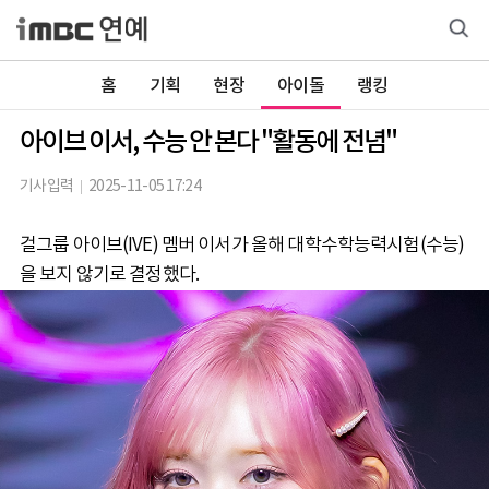
홈
기획
현장
아이돌
랭킹
아이브 이서, 수능 안 본다 "활동에 전념"
기사입력
2025-11-05 17:24
걸그룹 아이브(IVE) 멤버 이서가 올해 대학수학능력시험(수능)
을 보지 않기로 결정했다.