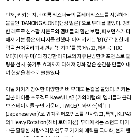
먼저, 키키는 지난 여름 리스너들의 플레이리스트를 시원하게
물들인 'DANCING ALONE(댄싱 얼론)'으로 무대를 열었다. 경쾌
한 레트로 신스팝 사운드와 멤버들의 힘찬 보컬, 퍼포먼스가 더
해져 기분 좋은 에너지를 전했다. 이어 키키는 'BTG'로 힙한 매
력을 끌어올리며 세련된 '젠지미'를 뿜어냈고, 데뷔곡 'I DO
ME(아이 두 미)'의 청량한 라이브와 자유분방한 퍼포먼스로 힐
링을 선사, 꽃가루 효과까지 더해져 영화 같은 순간을 만들어내
며 현장을 환호로 물들였다.
이날 키키가 참여한 다양한 커버 무대도 눈길을 끌었다. 키키는
일본 아이돌 프로젝트 KawAII LAB.(카와이랩)의 멤버들과 콜라
보 스테이지를 꾸민 가운데, TWICE(트와이스)의 'TT
(Japanese ver.)'로 귀여운 퍼포먼스를 선사했고, 특히, KLP48
의 'Heavy Rotation(헤비 로테이션)' 무대에서는 스탠드 마이
크를 활용한 사랑스러운 안무로 키키의 매력을 극대화, 현지 팬