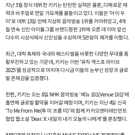
지난 3월 정식 데뷔한 키키는 탄탄한 실력은 물론, 다채로운 매
력과 비주얼로 연일 가요계를 물들이고 있다. 이들은 '아이 두
미'로 데뷔 13일 만에 지상파 음악방송 1위를 거머쥐었고, 4개
월 연속 신인 아이돌그룹 브랜드평판 1위에 오른 데 이어 앞선
다수의 시상식에서 신인상을 수상하며 5관왕의 쾌거를 이뤘다.
최근, 대학 축제와 국내외 페스티벌을 비롯한 다양한 무대를 종
횡무진하고 있는 가운데, 키키는 이번 '뮤직 엑스포 라이브
2025'를 성공적으로 마치며 다시금 이들의 눈부신 성장과 글로
벌 존재감을 입증했다.
한편, 키키는 오는 8일 NHK 음악방송 '베뉴 101(Venue 101)'에
출연해 글로벌 활약을 이어갈 예정이며, 키키는 지난 4일 신곡
'To Me From Me(투 미 프롬 미)'와 함께 카카오엔터테인먼트
협업 웹소설 'Dear. X: 내일의 내가 오늘의 나에게'를 론칭했다.