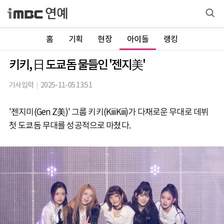
홈
기획
현장
아이돌
랭킹
키키, 日 도쿄돔 물들인 '젠지美'
기사입력
2025-11-05 13:51
'젠지미(Gen Z美)' 그룹 키키(KiiiKiii)가 다채로운 무대로 데뷔
첫 도쿄돔 무대를 성공적으로 마쳤다.