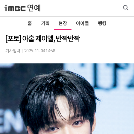
홈
기획
현장
아이돌
랭킹
[포토] 아홉 제이엘, 반짝반짝
기사입력
2025-11-04 14:58