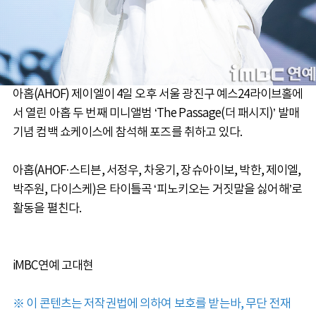
아홉(AHOF) 제이엘이 4일 오후 서울 광진구 예스24라이브홀에
서 열린 아홉 두 번째 미니앨범 ‘The Passage(더 패시지)’ 발매
기념 컴백 쇼케이스에 참석해 포즈를 취하고 있다.
아홉(AHOF·스티븐, 서정우, 차웅기, 장슈아이보, 박한, 제이엘,
박주원, 다이스케)은 타이틀곡 ‘피노키오는 거짓말을 싫어해’로
활동을 펼친다.
iMBC연예 고대현
※ 이 콘텐츠는 저작권법에 의하여 보호를 받는바, 무단 전재