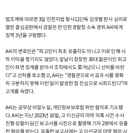
법조계에 따르면 3일 인천지법 형사11단독 김샛별 판사 심리로
열린 결심공판에서 검찰은 전 인천경찰청 소속 경위 A씨에게
징역 3년을 구형했다.
A씨의 변호인은 "피고인이 최초 유출자도 아니고 이로 인해 사
적 이익을 챙기지도 않았다. 앞날이 창창한 30대 젊은이인 피고
인이 파면 징계를 받아서 조직에서도 쫓겨났으니 선처를 바란
다"고 선처를 호소했고, A씨는 "경찰관으로서 공과 사를 명확
히 구분하지 못해 이런 일이 발생한 점 진심으로 사죄드린다"며
고개를 숙였다.
A씨는 공무상 비밀누설, 개인정보보호법 위반 혐의로 기소됐
다. A씨는 지난 2023년 10월, 고 이선균의 마약 의혹 사건 수사
진행 상황이 담긴 보고서를 사진으로 촬영해 기자 2명에서 유출
한 혐의를 받는다. 유출한 보고서에는 고 이선균의 마약 혐의 사