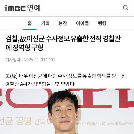
홈
기획
현장
아이돌
랭킹
검찰, 故이선균 수사정보 유출한 전직 경찰관
에 징역형 구형
기사입력
2025-11-03 17:01
고(故) 배우 이선균에 대한 수사 정보를 유출한 혐의를 받는 전
경찰관 A씨가 징역형을 구형받았다.