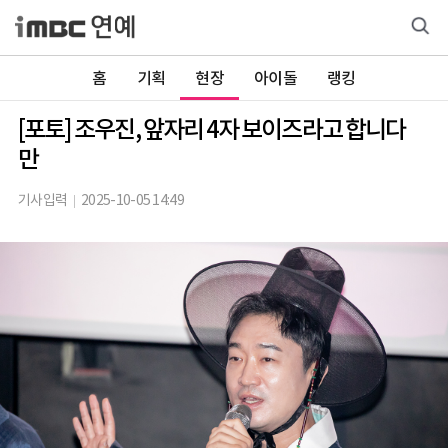
홈
기획
현장
아이돌
랭킹
[포토] 조우진, 앞자리 4자 보이즈라고 합니다
만
기사입력
2025-10-05 14:49