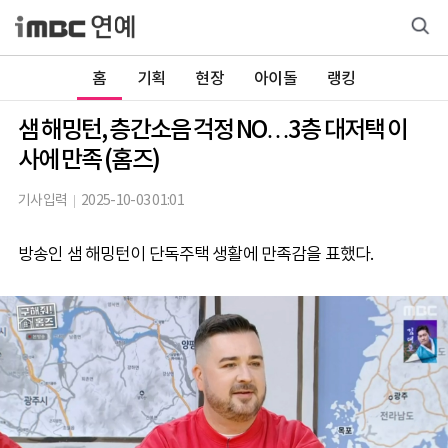
홈
기획
현장
아이돌
랭킹
샘 해밍턴, 층간소음 걱정 NO…3층 대저택 이
사에 만족 (홈즈)
기사입력
2025-10-03 01:01
방송인 샘 해밍턴이 단독주택 생활에 만족감을 표했다.